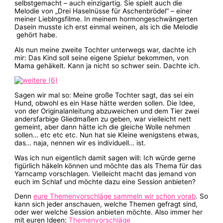
selbstgemacht – auch einzigartig. Sie spielt auch die
Melodie von „Drei Haselnüsse für Aschenbrödel“ – einer
meiner Lieblngsfilme. In meinem hormongeschwängerten
Dasein musste ich erst einmal weinen, als ich die Melodie
gehört habe.
Als nun meine zweite Tochter unterwegs war, dachte ich
mir: Das Kind soll seine eigene Spielur bekommen, von
Mama gehäkelt. Kann ja nicht so schwer sein. Dachte ich.
Sagen wir mal so: Meine große Tochter sagt, das sei ein
Hund, obwohl es ein Hase hätte werden sollen. Die Idee,
von der Originalanleitung abzuweichen und dem Tier zwei
andersfarbige Gliedmaßen zu geben, war vielleicht nett
gemeint, aber dann hätte ich die gleiche Wolle nehmen
sollen… etc etc etc. Nun hat sie Kleine wenigstens etwas,
das… naja, nennen wir es individuell… ist.
Was ich nun eigentlich damit sagen will: Ich würde gerne
figürlich häkeln können und möchte das als Thema für das
Yarncamp vorschlagen. Vielleicht macht das jemand von
euch im Schlaf und möchte dazu eine Session anbieten?
Denn
eure Themenvorschläge sammeln wir schon vorab
. So
kann sich jeder anschauen, welche Themen gefragt sind,
oder wer welche Session anbieten möchte. Also immer her
mit euren Ideen:
Themenvorschläge