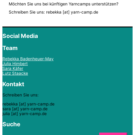
Möchten Sie uns bei künftigen Yarncamps unterstützen?
Schreiben Sie uns: rebekka [at] yarn-camp.de
Social Media
Team
Rebekka Badenheuer-May
Julia Himbert
Sara Käfer
Lutz Staacke
Kontakt
Schreiben Sie uns:
rebekka [at] yarn-camp.de
sara [at] yarn-camp.de
julia [at] yarn-camp.de
Suche