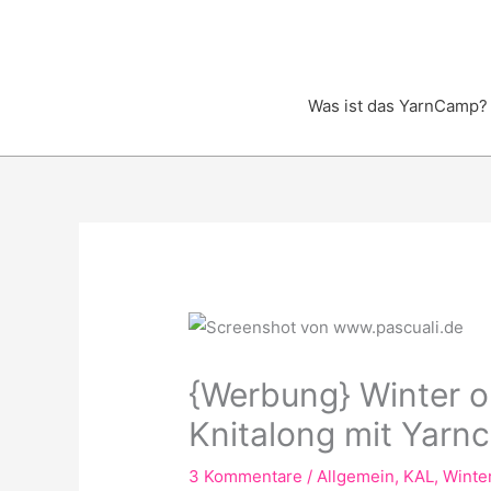
Zum
Inhalt
springen
Was ist das YarnCamp?
{Werbung} Winter o
Knitalong mit Yarn
3 Kommentare
/
Allgemein
,
KAL
,
Winte