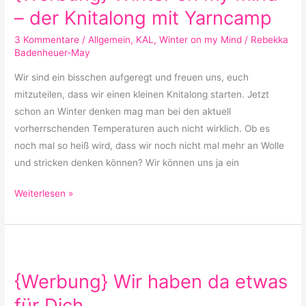
my
– der Knitalong mit Yarncamp
Mind
3 Kommentare
/
Allgemein
,
KAL
,
Winter on my Mind
/
Rebekka
–
Badenheuer-May
der
Wir sind ein bisschen aufgeregt und freuen uns, euch
Knitalong
mitzuteilen, dass wir einen kleinen Knitalong starten. Jetzt
mit
schon an Winter denken mag man bei den aktuell
Yarncamp
vorherrschenden Temperaturen auch nicht wirklich. Ob es
noch mal so heiß wird, dass wir noch nicht mal mehr an Wolle
und stricken denken können? Wir können uns ja ein
Weiterlesen »
{Werbung}
Wir
{Werbung} Wir haben da etwas
haben
da
für Dich…