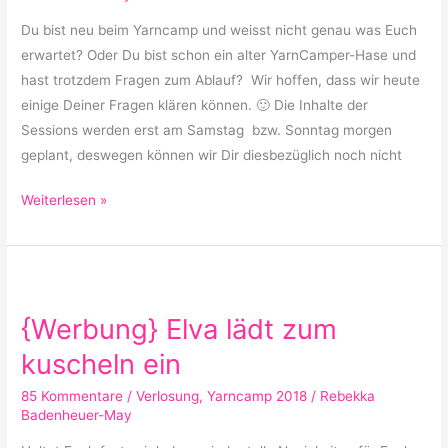
Du bist neu beim Yarncamp und weisst nicht genau was Euch
erwartet? Oder Du bist schon ein alter YarnCamper-Hase und
hast trotzdem Fragen zum Ablauf? Wir hoffen, dass wir heute
einige Deiner Fragen klären können. 🙂 Die Inhalte der
Sessions werden erst am Samstag bzw. Sonntag morgen
geplant, deswegen können wir Dir diesbezüglich noch nicht
Weiterlesen »
{Werbung}
Elva
{Werbung} Elva lädt zum
lädt
zum
kuscheln ein
kuscheln
85 Kommentare
/
Verlosung
,
Yarncamp 2018
/
Rebekka
ein
Badenheuer-May