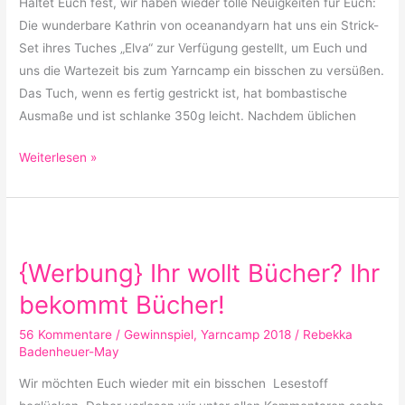
Haltet Euch fest, wir haben wieder tolle Neuigkeiten für Euch:
Die wunderbare Kathrin von oceanandyarn hat uns ein Strick-
Set ihres Tuches „Elva“ zur Verfügung gestellt, um Euch und
uns die Wartezeit bis zum Yarncamp ein bisschen zu versüßen.
Das Tuch, wenn es fertig gestrickt ist, hat bombastische
Ausmaße und ist schlanke 350g leicht. Nachdem üblichen
Weiterlesen »
{Werbung}
Ihr
{Werbung} Ihr wollt Bücher? Ihr
wollt
Bücher?
bekommt Bücher!
Ihr
56 Kommentare
/
Gewinnspiel
,
Yarncamp 2018
/
Rebekka
bekommt
Badenheuer-May
Bücher!
Wir möchten Euch wieder mit ein bisschen Lesestoff