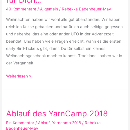
etwas
49 Kommentare
/
Allgemein
/
Rebekka Badenheuer-May
für
Dich…
Weihnachten haben wir wohl alle gut überstanden. Wir haben
reichlich Kekse gebacken und natürlich auch selbige gegessen
und nebenbei das eine oder ander UFO in der Adventszeit
beendet. Uns haben viele Fragen erreicht, wann es die ersten
early Bird-Tickets gibt, damit Du Dir selbst ein kleines
Weihnachtsgeschenk machen kannst. Traditionell haben wir in
der Verganheit
Weiterlesen »
Ablauf
des
Ablauf des YarnCamp 2018
YarnCamp
2018
Ein Kommentar
/
Ablauf
,
Yarncamp 2018
/
Rebekka
Badenheuer-May