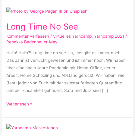
Long
Time
Long Time No See
No
See
Kommentar verfassen
/
Virtuelles Yarncamp
,
Yarncamp 2021
/
Rebekka Badenheuer-May
Hallo! Hallo?! Long time no see. Ja, uns gibt es immer noch.
Das Jahr ist verrückt gewesen und ist immer noch. Wir haben
über eineinhalb Jahre Pandemie mit Home-Office, neuer
Arbeit, Home Schooling und Abstand gerockt. Wir haben, wie
(fast) jede:r von Euch mit der selbstauferlegten Quarantäne
und der Einsamkeit gehadert. Sara und Julia sind […]
Weiterlesen »
YarnCamp
verbindet