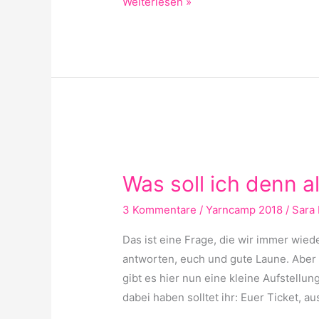
Weiterlesen »
Was
soll
Was soll ich denn a
ich
denn
3 Kommentare
/
Yarncamp 2018
/
Sara 
alles
Das ist eine Frage, die wir immer wie
mitbringen?
antworten, euch und gute Laune. Aber e
gibt es hier nun eine kleine Aufstellu
dabei haben solltet ihr: Euer Ticket, a