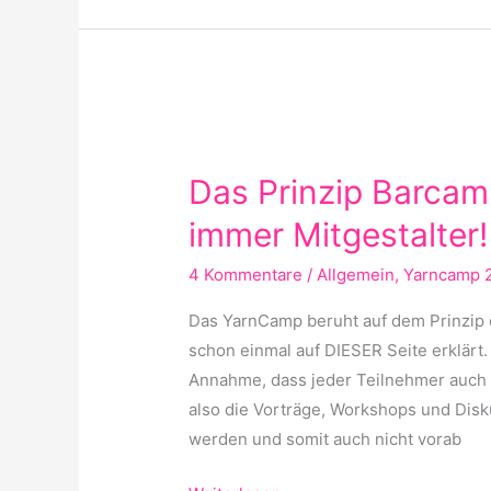
Das
Prinzip
Das Prinzip Barcam
Barcamp:
Teilnehmer
immer Mitgestalter!
sind
4 Kommentare
/
Allgemein
,
Yarncamp 
auch
immer
Das YarnCamp beruht auf dem Prinzip 
Mitgestalter!
schon einmal auf DIESER Seite erklärt.
Annahme, dass jeder Teilnehmer auch M
also die Vorträge, Workshops und Dis
werden und somit auch nicht vorab