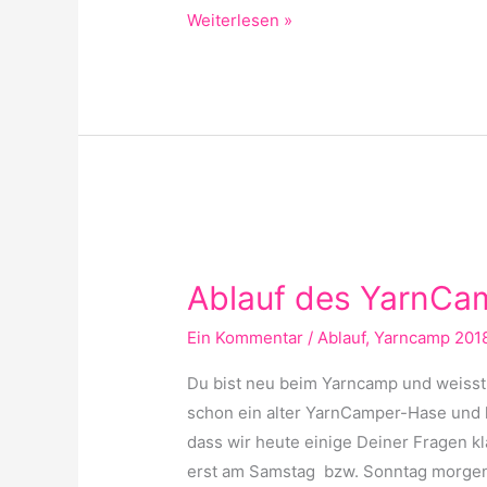
Weiterlesen »
Ablauf
des
Ablauf des YarnCa
YarnCamp
2018
Ein Kommentar
/
Ablauf
,
Yarncamp 201
Du bist neu beim Yarncamp und weisst
schon ein alter YarnCamper-Hase und 
dass wir heute einige Deiner Fragen k
erst am Samstag bzw. Sonntag morgen