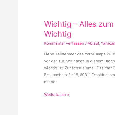
Wichtig
–
Wichtig – Alles zu
Alles
zum
Wichtig
YarnCamp
Kommentar verfassen
/
Ablauf
,
Yarnca
2018
–
Liebe Teilnehmer des YarnCamps 2018
Wichtig
vor der Tür. Wir haben in diesem Blog
wichtig ist. Zunächst einmal: Das Yarn
Braubachstraße 16, 60311 Frankfurt am 
mit den
Weiterlesen »