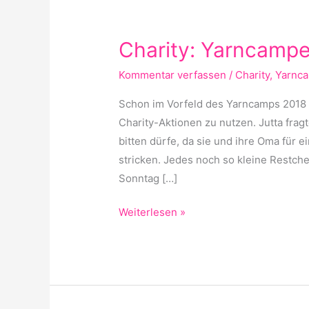
Charity:
Yarncamper
Charity: Yarncampe
mit
Herz
Kommentar verfassen
/
Charity
,
Yarnc
Schon im Vorfeld des Yarncamps 2018 g
Charity-Aktionen zu nutzen. Jutta fra
bitten dürfe, da sie und ihre Oma für
stricken. Jedes noch so kleine Restche
Sonntag […]
Weiterlesen »